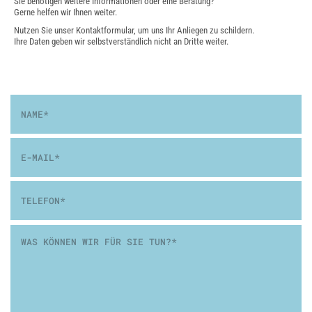
Sie benötigen weitere Informationen oder eine Beratung?
Gerne helfen wir Ihnen weiter.
Nutzen Sie unser Kontaktformular, um uns Ihr Anliegen zu schildern.
Ihre Daten geben wir selbstverständlich nicht an Dritte weiter.
Name
*
E-
Mail
*
Telefon
Nachricht
*