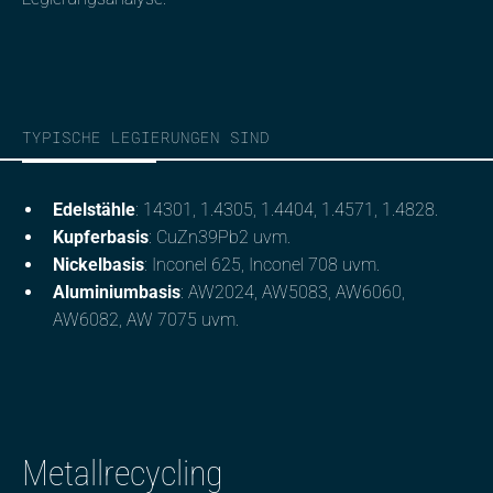
TYPISCHE LEGIERUNGEN SIND
Edelstähle
: 14301, 1.4305, 1.4404, 1.4571, 1.4828.
Kupferbasis
: CuZn39Pb2 uvm.
Nickelbasis
: Inconel 625, Inconel 708 uvm.
Aluminiumbasis
: AW2024, AW5083, AW6060,
AW6082, AW 7075 uvm.
Metallrecycling