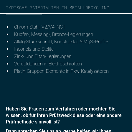
TYPISCHE MATERIALIEN IM METALLRECYCLING
Chrom-Stahl, V2/V4, NCT
Kupfer-, Messing-, Bronze-Legierungen
AlMg-Stückschrott, Konstruktal, AlMgSi-Profile
Inconels und Stelite
Zink- und Titan-Legierungen
Vergoldungen in Elektroschrotten
Platin-Gruppen-Elemente in Pkw-Katalysatoren
Haben Sie Fragen zum Verfahren oder möchten Sie
wissen, ob für Ihren Prüfzweck diese oder eine andere
Prüfmethode sinnvoll ist?
Dann sprechen Sie uns an, gerne helfen wir Ihnen