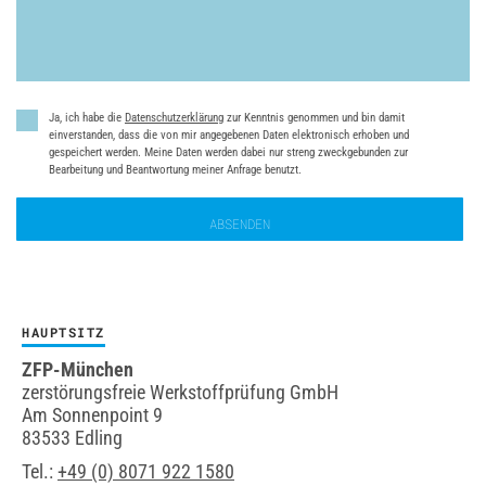
Datenschutz
*
Ja, ich habe die
Datenschutzerklärung
zur Kenntnis genommen und bin damit
einverstanden, dass die von mir angegebenen Daten elektronisch erhoben und
gespeichert werden. Meine Daten werden dabei nur streng zweckgebunden zur
Bearbeitung und Beantwortung meiner Anfrage benutzt.
HAUPTSITZ
ZFP-München
zerstörungsfreie Werkstoffprüfung GmbH
Am Sonnenpoint 9
83533 Edling
Tel.:
+49 (0) 8071 922 1580